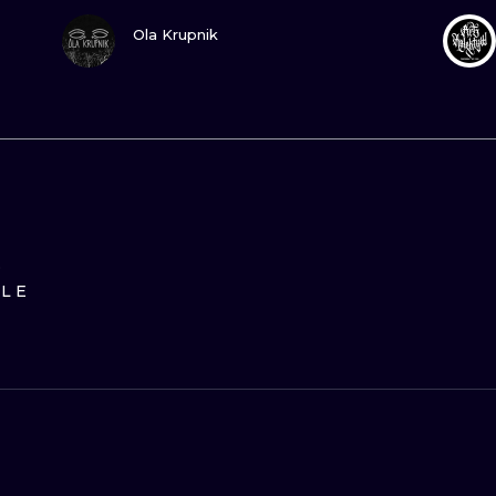
ПОСМОТРИ
Ola Krupnik
D
ILE