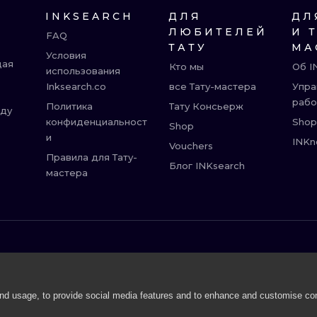
INKSEARCH
ДЛЯ
ДЛ
ЛЮБИТЕЛЕЙ
И 
FAQ
ТАТУ
МА
Условия
щая
Кто мы
Об I
использования
Inksearch.co
все Тату-мастера
Упра
рабо
Политика
Тату Консьерж
жду
конфиденциальност
Shop
Shop
и
INKn
Vouchers
Правила для Тату-
Блог INKsearch
мастера
ВРОЦЛАВ
БЕРЛИН
Р
АМСТЕРДАМ
ПРАГА
and usage, to provide social media features and to enhance and customise co