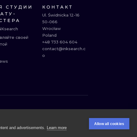
Я СТУДИИ
КОНТАКТ
ТАТУ-
Ul. Świdnicka 12-16

СТЕРА
50-066

Wrocław

NKsearch
Poland

вляйте своей
+48 733 604 604

той
contact@inksearch.c
o
ews
ЛОНДОН
ГЕЙДЕЛЬБЕРГ
ВЕНА
АФИНЫ
Allow all cookies
ntent and advertisements.
Learn more