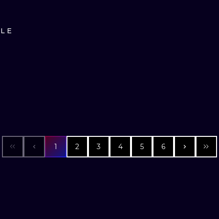
ILE
1
2
3
4
5
6