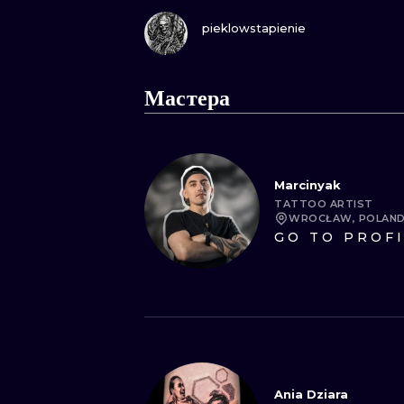
ПОСМОТРИ
pieklowstapienie
Мастера
Marcinyak
TATTOO ARTIST
WROCŁAW, POLAN
GO TO PROF
Ania Dziara