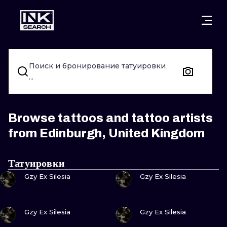
ГОРОДА
СТИЛИ
ВАРШАВА
Поиск и бронирование татуировки
КРАКОВ
ВРОЦЛАВ
НАДПИСИ
...
БЕРЛИН
ЛОНДОН
НЬЮСКУЛ
ГЕЙДЕЛЬБЕРГ
ЭДИНБУРГ
СЮРРЕАЛИЗ
Browse tattoos and tattoo artists
from Edinburgh, United Kingdom
МАНЧЕСТЕР
АМСТЕРДАМ
БИОМЕХАНИ
ПРАГА
ВЕНА
ТРАЙБЛ
Татуировки
ПОСМОТРИ
ПОСМОТРИ
Gzy Ex Silesia
Gzy Ex Silesia
АФИНЫ
БУДАПЕШТ
ЯПОНСКИЙ
МУЛЬТФИЛ
ПОСМОТРИ
ПОСМОТРИ
Gzy Ex Silesia
Gzy Ex Silesia