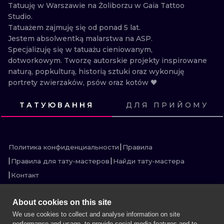
ИЛЛЮСТРАЦ
Tatuuję w Warszawie na Żoliborzu w Gaia Tattoo 
Studio.

Tatuażem zajmuję się od ponad 5 lat.

МИНИМАЛИ
Jestem absolwentką malarstwa na ASP.

Specjalizuję się w tatuażu cieniowanym, 
УЛЬТРАФИО
dotworkowym. Tworzę autorskie projekty inspirowane 
naturą, popkulturą, historią sztuki oraz wykonuję 
portrety zwierzaków, psów oraz kotów 🖤
ТАТУЮВАННЯ
ДЛЯ ПРИЙОМУ
ПОСМОТРИ
ПОСМОТРИ
ПОСМОТРИ
ПОСМОТРИ
ПОСМОТРИ
ПОСМОТРИ
ПОСМОТРИ
ПОСМОТРИ
ПОСМОТРИ
ПОСМОТРИ
ПОСМОТРИ
ПОСМОТРИ
Политика конфиденциальности
Правила
Правила для тату-мастеров
Найди тату-мастера
Контакт
About cookies on this site
We use cookies to collect and analyse information on site
performance and usage, to provide social media features and to