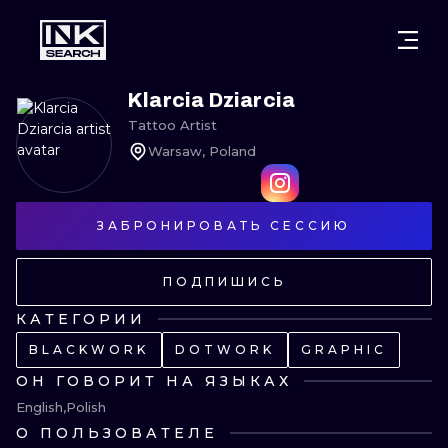
ГОРОДА
СТИЛИ
ВАРШАВА
Klarcia Dziarcia
Tattoo Artist
КРАКОВ
ВРОЦЛАВ
НАДПИСИ
Warsaw, Poland
БЕРЛИН
ЛОНДОН
НЬЮСКУЛ
ЗАБРОНИРОВАТЬ СЕССИЮ
ГЕЙДЕЛЬБЕРГ
ЭДИНБУРГ
СЮРРЕАЛИЗ
МАНЧЕСТЕР
АМСТЕРДАМ
БИОМЕХАНИ
ПОДПИШИСЬ
ПРАГА
ВЕНА
ТРАЙБЛ
КАТЕГОРИИ
BLACKWORK
DOTWORK
GRAPHIC
АФИНЫ
БУДАПЕШТ
ЯПОНСКИЙ
ОН ГОВОРИТ НА ЯЗЫКАХ
МУЛЬТФИЛ
English
Polish
О ПОЛЬЗОВАТЕЛЕ