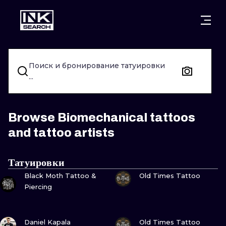
ГОРОДА
СТИЛИ
ВАРШАВА
Поиск и бронирование татуировки
КРАКОВ
ВРОЦЛАВ
НАДПИСИ
...
БЕРЛИН
ЛОНДОН
НЬЮСКУЛ
ГЕЙДЕЛЬБЕРГ
ЭДИНБУРГ
СЮРРЕАЛИЗ
Browse Biomechanical tattoos
and tattoo artists
МАНЧЕСТЕР
АМСТЕРДАМ
БИОМЕХАНИ
ПРАГА
ВЕНА
ТРАЙБЛ
Татуировки
ПОСМОТРИ
ПОСМОТРИ
Black Moth Tattoo &
Old Times Tattoo
АФИНЫ
БУДАПЕШТ
ЯПОНСКИЙ
Piercing
МУЛЬТФИЛ
ПОСМОТРИ
ПОСМОТРИ
Daniel Kapala
Old Times Tattoo