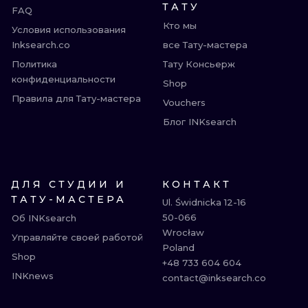
ТАТУ
FAQ
Кто мы
Условия использования
Inksearch.co
все Тату-мастера
Политика
Тату Консьерж
конфиденциальности
Shop
Правила для Тату-мастера
Vouchers
Блог INKsearch
ДЛЯ СТУДИИ И
КОНТАКТ
ТАТУ-МАСТЕРА
Ul. Świdnicka 12-16

50-066

Об INKsearch
Wrocław

Управляйте своей работой
Poland

Shop
+48 733 604 604

INKnews
contact@inksearch.co