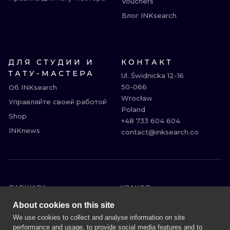
Vouchers
Блог INKsearch
ДЛЯ СТУДИИ И
КОНТАКТ
ТАТУ-МАСТЕРА
Ul. Świdnicka 12-16

50-066

Об INKsearch
Wrocław

Управляйте своей работой
Poland

Shop
+48 733 604 604

INKnews
contact@inksearch.co
ВАРШАВА
КРАКОВ
ВРОЦЛАВ
БЕРЛИН
About cookies on this site
ЛОНДОН
ГЕЙДЕЛЬБЕРГ
We use cookies to collect and analyse information on site
performance and usage, to provide social media features and to