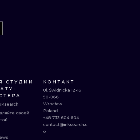
Я СТУДИИ
КОНТАКТ
ТАТУ-
Ul. Świdnicka 12-16

СТЕРА
50-066

Wrocław

NKsearch
Poland

вляйте своей
+48 733 604 604

той
contact@inksearch.c
o
ews