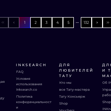
1
2
3
4
5
132
INKSEARCH
ДЛЯ
ДЛ
ЛЮБИТЕЛЕЙ
И 
FAQ
ТАТУ
МА
Условия
щая
Кто мы
Об I
использования
Inksearch.co
все Тату-мастера
Упра
рабо
Политика
Тату Консьерж
жду
конфиденциальност
Shop
Shop
и
INKn
Vouchers