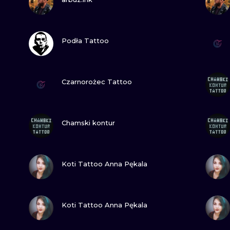
ИЛЛЮСТРАЦИЯ
ТРАДИЦИОН
ПОСМОТРИ
МИНИМАЛИЗМ
ГРАВЮРА
Podła Tattoo
УЛЬТРАФИОЛЕТОВЫЙ
ПОСМОТРИ
Czarnorożec Tattoo
ПОСМОТРИ
Chamski kontur
ПОСМОТРИ
Koti Tattoo Anna Pękala
ПОСМОТРИ
Koti Tattoo Anna Pękala