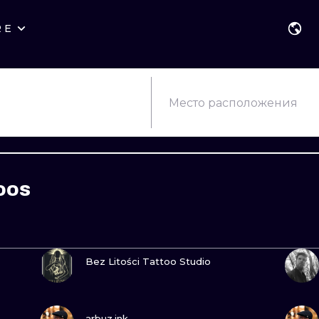
RE
СТИЛИ
ВАРШАВА
ГЕОМЕТРИЧЕ
ВРОЦЛАВ
НАДПИСИ
ГРАФИЧЕСКИ
Место расположения
ЛОНДОН
НЬЮСКУЛ
ХЕНДПОУК
ЭДИНБУРГ
СЮРРЕАЛИЗМ
БЛЭКВОРК
oos
АМСТЕРДАМ
БИОМЕХАНИЧЕСКИЙ
ТРАДИЦИОН
ВЕНА
ТРАЙБЛ
ИГНОРАНТ
ПОСМОТРИ
БУДАПЕШТ
ЯПОНСКИЙ
ЛАЙНВОРК
Bez Litości Tattoo Studio
МУЛЬТФИЛЬМЫ
ДОТВОРК
ПОСМОТРИ
НЕО
arbuz.ink