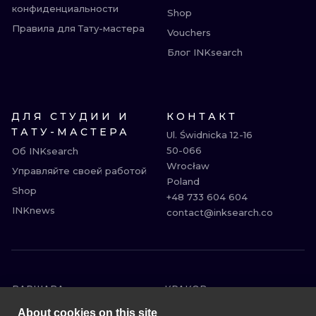
конфиденциальности
Shop
Правила для Тату-мастера
Vouchers
Блог INKsearch
ДЛЯ СТУДИИ И
КОНТАКТ
ТАТУ-МАСТЕРА
Ul. Świdnicka 12-16

50-066

Об INKsearch
Wrocław

Управляйте своей работой
Poland

Shop
+48 733 604 604

INKnews
contact@inksearch.co
ВАРШАВА
КРАКОВ
ВРОЦЛАВ
БЕРЛИН
About cookies on this site