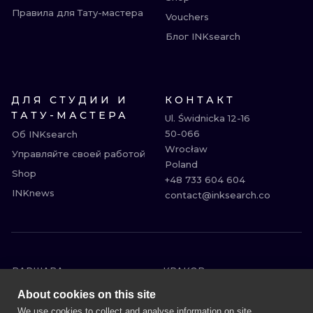
Правила для Тату-мастера
Vouchers
Блог INKsearch
ДЛЯ СТУДИИ И
КОНТАКТ
ТАТУ-МАСТЕРА
Ul. Świdnicka 12-16

50-066

Об INKsearch
Wrocław

Управляйте своей работой
Poland

Shop
+48 733 604 604

INKnews
contact@inksearch.co
ВАРШАВА
КРАКОВ
ВРОЦЛАВ
БЕРЛИН
About cookies on this site
ЛОНДОН
ГЕЙДЕЛЬБЕРГ
We use cookies to collect and analyse information on site