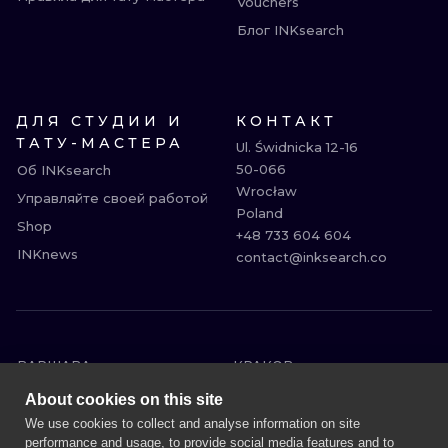
Vouchers
Блог INKsearch
ДЛЯ СТУДИИ И
КОНТАКТ
ТАТУ-МАСТЕРА
Ul. Świdnicka 12-16

50-066

Об INKsearch
Wrocław

Управляйте своей работой
Poland

Shop
+48 733 604 604

INKnews
contact@inksearch.co
ВАРШАВА
КРАКОВ
ВРОЦЛАВ
БЕРЛИН
About cookies on this site
ЛОНДОН
ГЕЙДЕЛЬБЕРГ
We use cookies to collect and analyse information on site
performance and usage, to provide social media features and to