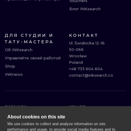
Vouchers
Блог INKsearch
ДЛЯ СТУДИИ И
КОНТАКТ
ТАТУ-МАСТЕРА
Ul. Świdnicka 12-16

50-066

Об INKsearch
Wrocław

Управляйте своей работой
Poland

Shop
+48 733 604 604

INKnews
contact@inksearch.co
ВАРШАВА
КРАКОВ
ВРОЦЛАВ
БЕРЛИН
About cookies on this site
ЛОНДОН
ГЕЙДЕЛЬБЕРГ
We use cookies to collect and analyse information on site
performance and usage, to provide social media features and to