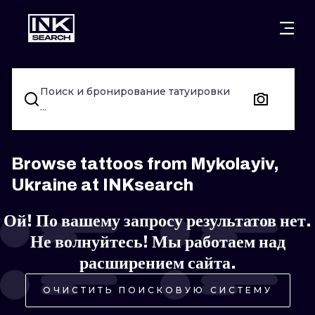
ГОРОДА
СТИЛИ
ВАРШАВА
Поиск и бронирование татуировки
КРАКОВ
ВРОЦЛАВ
НАДПИСИ
...
БЕРЛИН
ЛОНДОН
НЬЮСКУЛ
ГЕЙДЕЛЬБЕРГ
ЭДИНБУРГ
СЮРРЕАЛИЗ
Browse tattoos from Mykolayiv,
Ukraine at INKsearch
МАНЧЕСТЕР
АМСТЕРДАМ
БИОМЕХАНИ
Ой! По вашему запросу результатов нет.
ПРАГА
ВЕНА
ТРАЙБЛ
Не волнуйтесь! Мы работаем над
АФИНЫ
БУДАПЕШТ
ЯПОНСКИЙ
расширением сайта.
МУЛЬТФИЛ
ОЧИСТИТЬ ПОИСКОВУЮ СИСТЕМУ