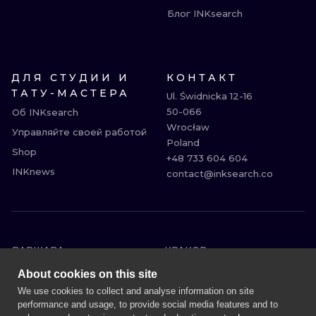
Блог INKsearch
ДЛЯ СТУДИИ И
КОНТАКТ
ТАТУ-МАСТЕРА
Ul. Świdnicka 12-16

50-066

Об INKsearch
Wrocław

Управляйте своей работой
Poland

Shop
+48 733 604 604

INKnews
contact@inksearch.co
ВАРШАВА
КРАКОВ
ВРОЦЛАВ
БЕРЛИН
About cookies on this site
ЛОНДОН
ГЕЙДЕЛЬБЕРГ
We use cookies to collect and analyse information on site
performance and usage, to provide social media features and to
ЭДИНБУРГ
МАНЧЕСТЕР