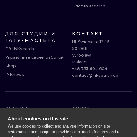
Блог INKsearch
ДЛЯ СТУДИИ И
КОНТАКТ
ТАТУ-МАСТЕРА
Ul. Świdnicka 12-16

50-066

Об INKsearch
Wrocław

Управляйте своей работой
Poland

Shop
+48 733 604 604

INKnews
contact@inksearch.co
ВАРШАВА
КРАКОВ
ВРОЦЛАВ
БЕРЛИН
About cookies on this site
ЛОНДОН
ГЕЙДЕЛЬБЕРГ
We use cookies to collect and analyse information on site
performance and usage, to provide social media features and to
ЭДИНБУРГ
МАНЧЕСТЕР