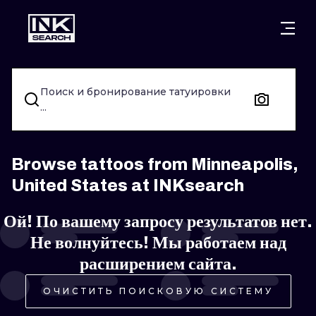
ГОРОДА
СТИЛИ
ВАРШАВА
Поиск и бронирование татуировки
КРАКОВ
ВРОЦЛАВ
НАДПИСИ
...
БЕРЛИН
ЛОНДОН
НЬЮСКУЛ
ГЕЙДЕЛЬБЕРГ
ЭДИНБУРГ
СЮРРЕАЛИЗ
Browse tattoos from Minneapolis,
United States at INKsearch
МАНЧЕСТЕР
АМСТЕРДАМ
БИОМЕХАНИ
Ой! По вашему запросу результатов нет.
ПРАГА
ВЕНА
ТРАЙБЛ
Не волнуйтесь! Мы работаем над
АФИНЫ
БУДАПЕШТ
ЯПОНСКИЙ
расширением сайта.
МУЛЬТФИЛ
ОЧИСТИТЬ ПОИСКОВУЮ СИСТЕМУ