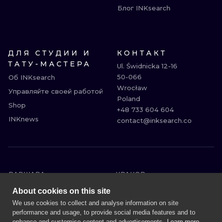
Блог INKsearch
ДЛЯ СТУДИИ И
КОНТАКТ
ТАТУ-МАСТЕРА
Ul. Świdnicka 12-16

50-066

Об INKsearch
Wrocław

Управляйте своей работой
Poland

Shop
+48 733 604 604

INKnews
contact@inksearch.co
ВАРШАВА
КРАКОВ
ВРОЦЛАВ
БЕРЛИН
About cookies on this site
ЛОНДОН
ГЕЙДЕЛЬБЕРГ
We use cookies to collect and analyse information on site
performance and usage, to provide social media features and to
ЭДИНБУРГ
МАНЧЕСТЕР
enhance and customise content and advertisements.
Learn more