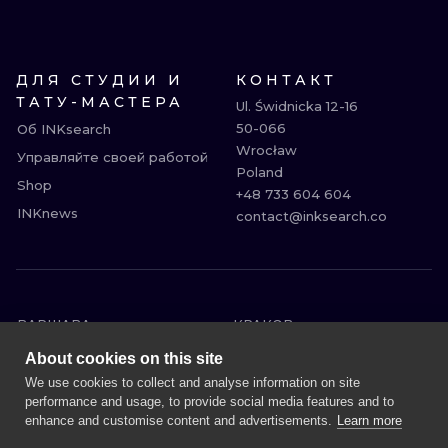
ДЛЯ СТУДИИ И
КОНТАКТ
ТАТУ-МАСТЕРА
Ul. Świdnicka 12-16

50-066

Об INKsearch
Wrocław

Управляйте своей работой
Poland

Shop
+48 733 604 604

INKnews
contact@inksearch.co
ВАРШАВА
КРАКОВ
ВРОЦЛАВ
БЕРЛИН
About cookies on this site
ЛОНДОН
ГЕЙДЕЛЬБЕРГ
We use cookies to collect and analyse information on site
performance and usage, to provide social media features and to
ЭДИНБУРГ
МАНЧЕСТЕР
enhance and customise content and advertisements.
Learn more
АМСТЕРДАМ
ПРАГА