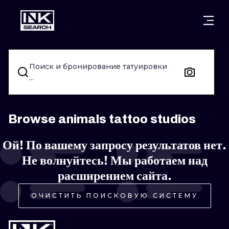
ГОРОДА
СТИЛИ
ВАРШАВА
Поиск и бронирование татуировки
КРАКОВ
ВРОЦЛАВ
НАДПИСИ
...
БЕРЛИН
ЛОНДОН
НЬЮСКУЛ
ГЕЙДЕЛЬБЕРГ
ЭДИНБУРГ
СЮРРЕАЛИЗ
Browse animals tattoo studios
МАНЧЕСТЕР
АМСТЕРДАМ
БИОМЕХАНИ
Ой! По вашему запросу результатов нет.
Не волнуйтесь! Мы работаем над
ПРАГА
ВЕНА
ТРАЙБЛ
расширением сайта.
АФИНЫ
БУДАПЕШТ
ЯПОНСКИЙ
ОЧИСТИТЬ ПОИСКОВУЮ СИСТЕМУ
МУЛЬТФИЛ