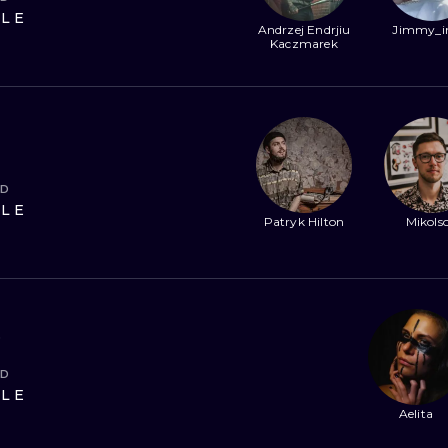
ИЛЛЮСТРАЦИЯ
ILE
ТРАДИЦИОН
Andrzej Endrjiu
Jimmy_i
Kaczmarek
МИНИМАЛИЗМ
ГРАВЮРА
УЛЬТРАФИОЛЕТОВЫЙ
ND
ILE
Patryk Hilton
Mikols
o
ND
ILE
Aelita