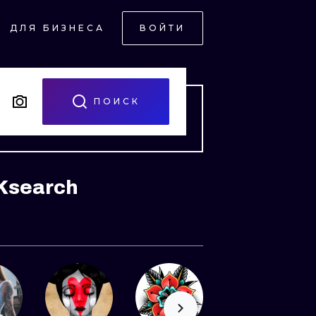
ДЛЯ БИЗНЕСА
ВОЙТИ
СКИЙ
Й
ПОИСК
NKsearch
НЫЙ