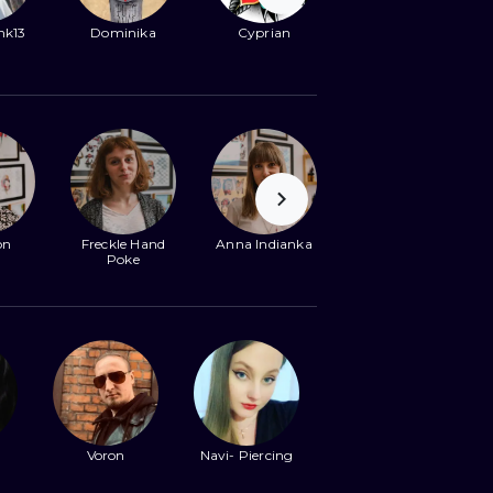
НЫЙ
nk13
Dominika
Cyprian
on
Freckle Hand
Anna Indianka
Poke
Voron
Navi- Piercing