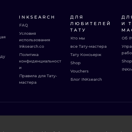
INKSEARCH
ДЛЯ
ДЛ
ЛЮБИТЕЛЕЙ
И 
FAQ
ТАТУ
МА
Условия
щая
Кто мы
Об I
использования
Inksearch.co
все Тату-мастера
Упра
рабо
Политика
Тату Консьерж
жду
конфиденциальност
Shop
Shop
и
INKn
Vouchers
Правила для Тату-
Блог INKsearch
мастера
ВРОЦЛАВ
БЕРЛИН
Р
АМСТЕРДАМ
ПРАГА