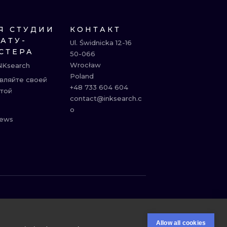
Я СТУДИИ
КОНТАКТ
ТАТУ-
Ul. Świdnicka 12-16

СТЕРА
50-066

Wrocław

NKsearch
Poland

вляйте своей
+48 733 604 604

той
contact@inksearch.c
o
ews
ЛОНДОН
ГЕЙДЕЛЬБЕРГ
ВЕНА
АФИНЫ
Allow all cookies