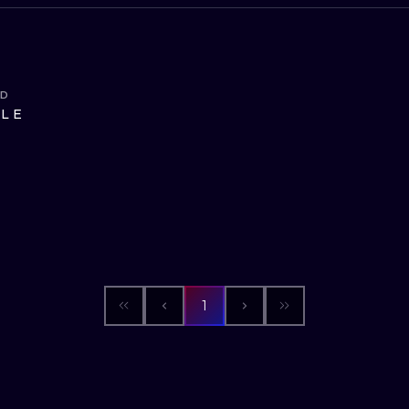
ND
ILE
1