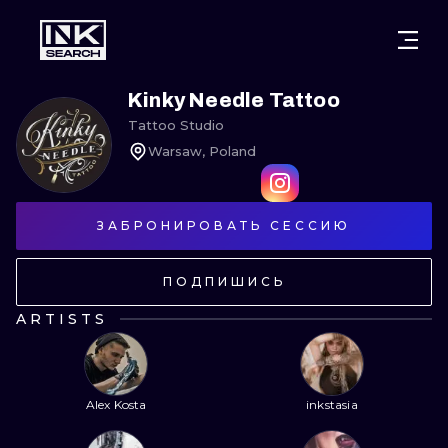
ГОРОДА
СТИЛИ
ВАРШАВА
Kinky Needle Tattoo
Tattoo Studio
КРАКОВ
ВРОЦЛАВ
НАДПИСИ
Warsaw, Poland
БЕРЛИН
ЛОНДОН
НЬЮСКУЛ
ЗАБРОНИРОВАТЬ СЕССИЮ
ГЕЙДЕЛЬБЕРГ
ЭДИНБУРГ
СЮРРЕАЛИЗ
МАНЧЕСТЕР
АМСТЕРДАМ
БИОМЕХАНИ
ПОДПИШИСЬ
ПРАГА
ВЕНА
ТРАЙБЛ
ARTISTS
АФИНЫ
БУДАПЕШТ
ЯПОНСКИЙ
МУЛЬТФИЛ
Alex Kosta
inkstasia