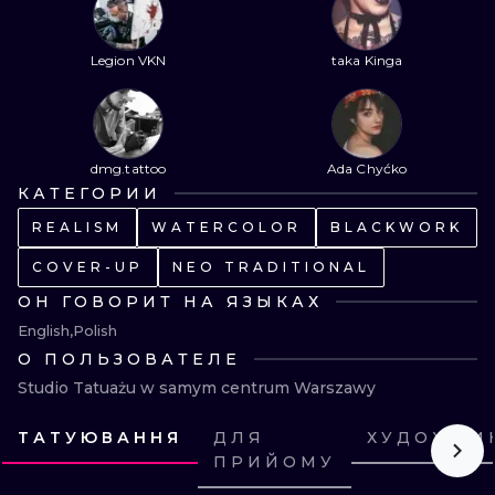
ИЛЛЮСТРАЦ
Legion VKN
taka Kinga
МИНИМАЛИ
УЛЬТРАФИО
dmg.tattoo
Ada Chyćko
КАТЕГОРИИ
REALISM
WATERCOLOR
BLACKWORK
COVER-UP
NEO TRADITIONAL
ОН ГОВОРИТ НА ЯЗЫКАХ
English
Polish
О ПОЛЬЗОВАТЕЛЕ
Studio Tatuażu w samym centrum Warszawy
ТАТУЮВАННЯ
ДЛЯ
ХУДОЖНИ
ПРИЙОМУ