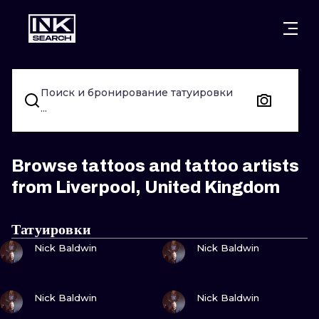
ГОРОДА
СТИЛИ
ВАРШАВА
Поиск и бронирование татуировки
КРАКОВ
ВРОЦЛАВ
НАДПИСИ
...
БЕРЛИН
ЛОНДОН
НЬЮСКУЛ
ГЕЙДЕЛЬБЕРГ
ЭДИНБУРГ
СЮРРЕАЛИЗ
Browse tattoos and tattoo artists
from Liverpool, United Kingdom
МАНЧЕСТЕР
АМСТЕРДАМ
БИОМЕХАНИ
ПРАГА
ВЕНА
ТРАЙБЛ
Татуировки
ПОСМОТРИ
ПОСМОТРИ
Nick Baldwin
Nick Baldwin
АФИНЫ
БУДАПЕШТ
ЯПОНСКИЙ
МУЛЬТФИЛ
ПОСМОТРИ
ПОСМОТРИ
Nick Baldwin
Nick Baldwin