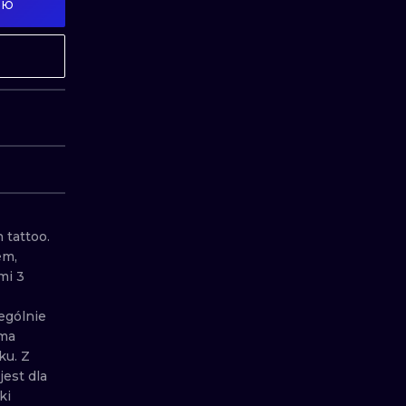
ИЮ
ИЛЛЮСТРАЦИЯ
ТРАДИЦИОН
МИНИМАЛИЗМ
ГРАВЮРА
УЛЬТРАФИОЛЕТОВЫЙ
tattoo. 
m, 
i 3 
gólnie 
ma 
u. Z 
st dla 
i 