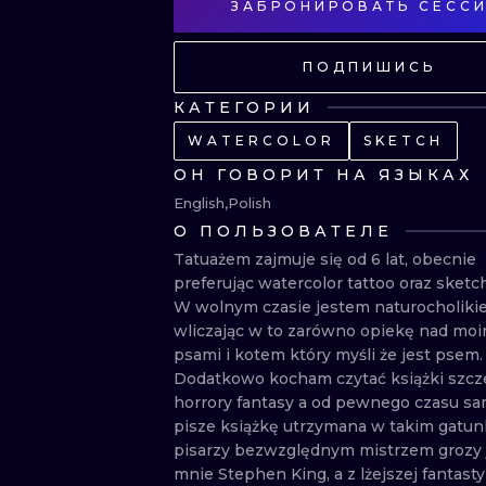
ЗАБРОНИРОВАТЬ СЕСС
ПОДПИШИСЬ
КАТЕГОРИИ
WATERCOLOR
SKETCH
ОН ГОВОРИТ НА ЯЗЫКАХ
English
Polish
О ПОЛЬЗОВАТЕЛЕ
Tatuażem zajmuje się od 6 lat, obecnie 
preferując watercolor tattoo oraz sketch 
W wolnym czasie jestem naturocholikie
wliczając w to zarówno opiekę nad moim
psami i kotem który myśli że jest psem. 
Dodatkowo kocham czytać książki szcze
horrory fantasy a od pewnego czasu sa
pisze książkę utrzymana w takim gatunk
pisarzy bezwzględnym mistrzem grozy je
mnie Stephen King, a z lżejszej fantastyk