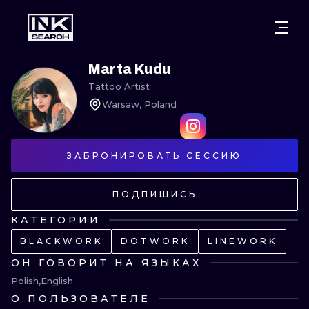
ГОРОДА
СТИЛИ
ВАРШАВА
Marta Kudu
Tattoo Artist
КРАКОВ
ВРОЦЛАВ
НАДПИСИ
Warsaw, Poland
БЕРЛИН
ЛОНДОН
НЬЮСКУЛ
ЗАБРОНИРОВАТЬ СЕССИЮ
ГЕЙДЕЛЬБЕРГ
ЭДИНБУРГ
СЮРРЕАЛИЗ
МАНЧЕСТЕР
АМСТЕРДАМ
БИОМЕХАНИ
ПОДПИШИСЬ
ПРАГА
ВЕНА
ТРАЙБЛ
КАТЕГОРИИ
BLACKWORK
DOTWORK
LINEWORK
АФИНЫ
БУДАПЕШТ
ЯПОНСКИЙ
ОН ГОВОРИТ НА ЯЗЫКАХ
МУЛЬТФИЛ
Polish
English
О ПОЛЬЗОВАТЕЛЕ