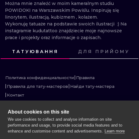
ИЛЛЮСТРАЦ
Można mnie znaleźć w moim kameralnym studiu 
POWIDOKI na Warszawskim Powiślu. Inspiruję się 
linorytem, ilustracją, kubizmem , kolażem. 

МИНИМАЛИ
Wykonuję tatuaże na podstawie swoich ilustracji  :) Na 
instagramie kudutattoo znajdziecie moje najnowsze 
УЛЬТРАФИО
prace i projekty oraz informacje o zapisach.
ТАТУЮВАННЯ
ДЛЯ ПРИЙОМУ
ПОСМОТРИ
ПОСМОТРИ
ПОСМОТРИ
ПОСМОТРИ
ПОСМОТРИ
ПОСМОТРИ
ПОСМОТРИ
ПОСМОТРИ
ПОСМОТРИ
ПОСМОТРИ
ПОСМОТРИ
ПОСМОТРИ
Политика конфиденциальности
Правила
Правила для тату-мастеров
Найди тату-мастера
Контакт
About cookies on this site
We use cookies to collect and analyse information on site
performance and usage, to provide social media features and to
БОЛЬШЕ INK SEARCH
enhance and customise content and advertisements.
Learn more
ЗАБРОНИРОВАТЬ СЕССИЮ