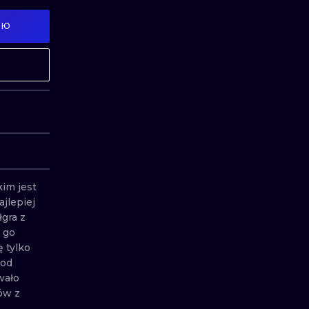
ИЛЛЮСТРАЦИЯ
ТРАДИЦИОН
ИЮ
МИНИМАЛИЗМ
ГРАВЮРА
УЛЬТРАФИОЛЕТОВЫЙ
im jest 
jlepiej 
gra z 
go 
tylko 
od 
ało 
w z 