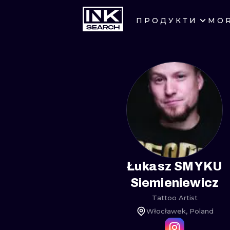
ПРОДУКТИ
MO
ГОРОДА
КРАКОВ
БЕРЛИН
ГЕЙДЕЛЬБЕРГ
МАНЧЕСТЕР
ПРАГА
Łukasz SMYKU
Siemieniewicz
АФИНЫ
Tattoo Artist
Włocławek, Poland