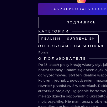
ЗАБРОНИРОВАТЬ СЕСС
ПОДПИШИСЬ
КАТЕГОРИИ
REALISM
SURREALISM
ОН ГОВОРИТ НА ЯЗЫКАХ
Polish
О ПОЛЬЗОВАТЕЛЕ
Po 13 latach pracy kreuję własny styl, jak
horror fantasy. Staram się obecnie jak na
go wypromować. Styl ten idealnie współ
kolorem, jednak z powodzeniem można 
również przedstawić w czerniach. Robię 
autorskie projekty. Oglądanie horrorów 
małego dziecka odpowiednio ukształtow
moją psychikę. Nie mam teraz problemó
wymyślaniem brzydkich obrazków. 