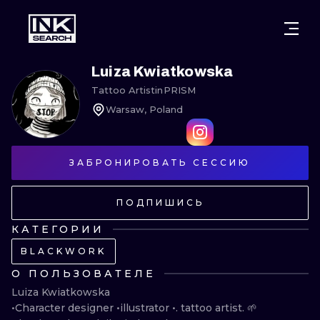
ГОРОДА
СТИЛИ
ВАРШАВА
Luiza Kwiatkowska
Tattoo Artist
in
PRISM
КРАКОВ
ВРОЦЛАВ
НАДПИСИ
Warsaw, Poland
БЕРЛИН
ЛОНДОН
НЬЮСКУЛ
ГЕЙДЕЛЬБЕРГ
ЭДИНБУРГ
СЮРРЕАЛИЗ
ЗАБРОНИРОВАТЬ СЕССИЮ
МАНЧЕСТЕР
АМСТЕРДАМ
БИОМЕХАНИ
ПОДПИШИСЬ
ПРАГА
ВЕНА
ТРАЙБЛ
КАТЕГОРИИ
BLACKWORK
АФИНЫ
БУДАПЕШТ
ЯПОНСКИЙ
О ПОЛЬЗОВАТЕЛЕ
МУЛЬТФИЛ
Luiza Kwiatkowska

•Character designer •illustrator •. tattoo artist. 🌱