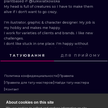
plantbased 🌱 @luikwiatkowska 

ИЛЛЮСТРАЦ
My head is full of creatures so I have to make them 
alive if I don't want to go crazy.

МИНИМАЛИ
I'm ilustrator, graphic & character designer. My job is 
УЛЬТРАФИО
my hobby and makes me happy.

I work for varieties of clients and brands. I like new 
challenges.

I dont like stuck in one place. I'm happy without 
getting bored so constantly develop my skills,

explore new places, peoples and get new passions.
ТАТУЮВАННЯ
ДЛЯ ПРИЙОМУ
ПОСМОТРИ
ПОСМОТРИ
ПОСМОТРИ
ПОСМОТРИ
ПОСМОТРИ
ПОСМОТРИ
ПОСМОТРИ
ПОСМОТРИ
ПОСМОТРИ
ПОСМОТРИ
ПОСМОТРИ
ПОСМОТРИ
Политика конфиденциальности
Правила
Правила для тату-мастеров
Найди тату-мастера
Контакт
About cookies on this site