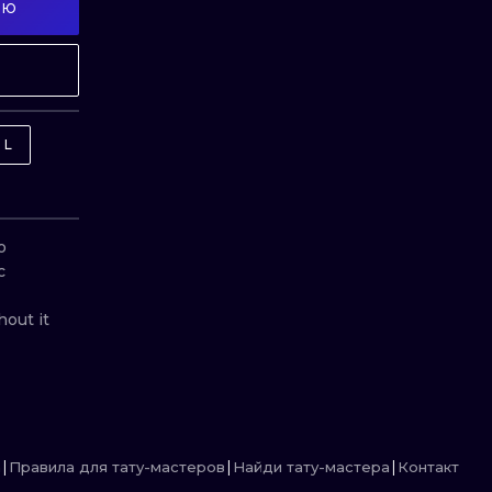
ИЮ
ИЛЛЮСТРАЦИЯ
ТРАДИЦИОН
МИНИМАЛИЗМ
ГРАВЮРА
УЛЬТРАФИОЛЕТОВЫЙ
OL
 
 
ut it

а
Правила для тату-мастеров
Найди тату-мастера
Контакт