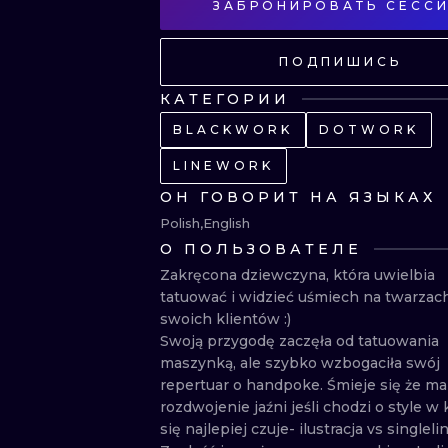
ЗАБРОНИРОВАТЬ СЕСС
ПОДПИШИСЬ
КАТЕГОРИИ
BLACKWORK
DOTWORK
LINEWORK
ОН ГОВОРИТ НА ЯЗЫКАХ
Polish
English
О ПОЛЬЗОВАТЕЛЕ
Zakręcona dziewczyna, która uwielbia 
tatuować i widzieć uśmiech na twarzach
swoich klientów :)

Swoją przygodę zaczęła od tatuowania 
maszynką, ale szybko wzbogaciła swój 
repertuar o handpoke. Śmieje się że ma 
rozdwojenie jaźni jeśli chodzi o style w 
się najlepiej czuje- ilustracja vs singlelin