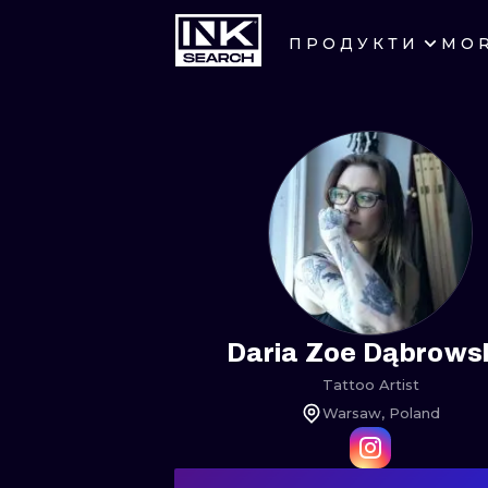
ПРОДУКТИ
MO
ГОРОДА
КРАКОВ
БЕРЛИН
ГЕЙДЕЛЬБЕРГ
МАНЧЕСТЕР
ПРАГА
Daria Zoe Dąbrows
Tattoo Artist
АФИНЫ
Warsaw, Poland