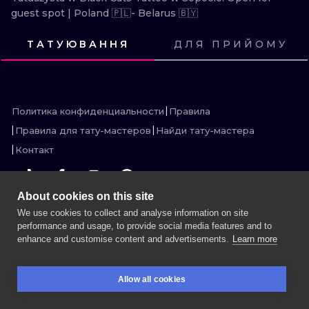
ИЛЛЮСТРАЦ
guest spot | Poland 🇵🇱- Belarus 🇧🇾
ТАТУЮВАННЯ
ДЛЯ ПРИЙОМУ
МИНИМАЛИ
ПОСМОТРИ
ПОСМОТРИ
ПОСМОТРИ
ПОСМОТРИ
ПОСМОТРИ
ПОСМОТРИ
УЛЬТРАФИО
ПОСМОТРИ
ПОСМОТРИ
ПОСМОТРИ
ПОСМОТРИ
ПОСМОТРИ
ПОСМОТРИ
Политика конфиденциальности
Правила
Правила для тату-мастеров
Найди тату-мастера
Контакт
About cookies on this site
We use cookies to collect and analyse information on site
БОЛЬШЕ INK SEARCH
performance and usage, to provide social media features and to
enhance and customise content and advertisements.
Learn more
ЗАБРОНИРОВАТЬ СЕССИЮ
Allow all cookies
БРОНИРОВАНИЕ
ПОИСК
ВОЙДИ