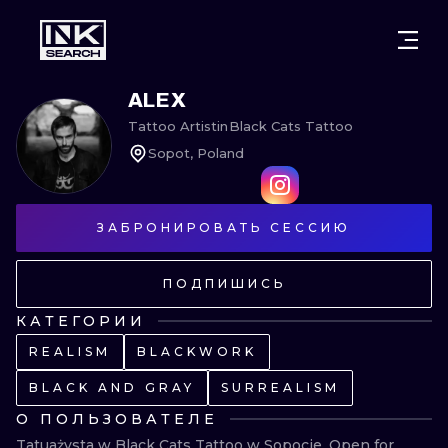
ГОРОДА
СТИЛИ
ВАРШАВА
ALEX
Tattoo Artist
in
Black Cats Tattoo
КРАКОВ
ВРОЦЛАВ
НАДПИСИ
Sopot, Poland
БЕРЛИН
ЛОНДОН
НЬЮСКУЛ
ГЕЙДЕЛЬБЕРГ
ЭДИНБУРГ
СЮРРЕАЛИЗ
ЗАБРОНИРОВАТЬ СЕССИЮ
МАНЧЕСТЕР
АМСТЕРДАМ
БИОМЕХАНИ
ПОДПИШИСЬ
ПРАГА
ВЕНА
ТРАЙБЛ
КАТЕГОРИИ
REALISM
BLACKWORK
АФИНЫ
БУДАПЕШТ
ЯПОНСКИЙ
BLACK AND GRAY
SURREALISM
МУЛЬТФИЛ
О ПОЛЬЗОВАТЕЛЕ
Tatuażysta w Black Cats Tattoo w Sopocie. Open for 